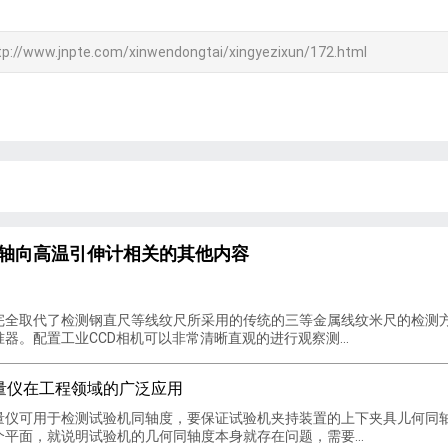
tp://www.jnpte.com/xinwendongtai/xingyezixun/172.html
夹持轴向高温引伸计相关的其他内容
全取代了检测钢直尺等线纹尺所采用的传统的三等金属线纹米尺的检测方
器。配置工业CCD相机可以非常清晰直观的进行观察测...
量仪在工程领域的广泛应用
仪可用于检测试验机同轴度，要保证试验机夹持装置的上下夹具儿何同轴
平面，就说明试验机的几何同轴度本身就存在问题，需要...