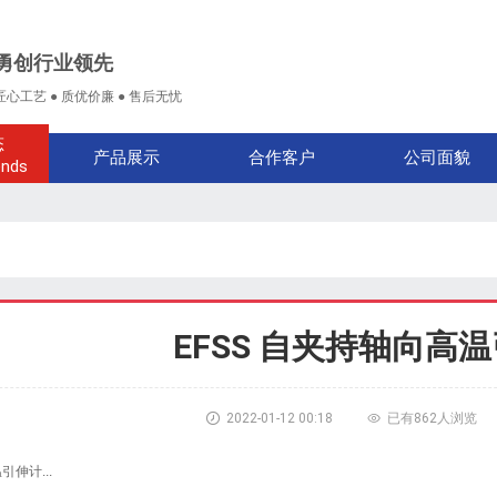
勇创行业领先
匠心工艺 ● 质优价廉 ● 售后无忧
态
产品展示
合作客户
公司面貌
ends
EFSS 自夹持轴向高

2022-01-12 00:18

已有
862人浏览
引伸计...