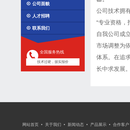

公司面貌
公司技术拥

人才招聘
“专业资格，

联系我们
自我公司成
市场调整为
全国服务热线
体系。在追
技术过硬，据实报价
长中求发展
网站首页
关于我们
新闻动态
产品展示
合作客户