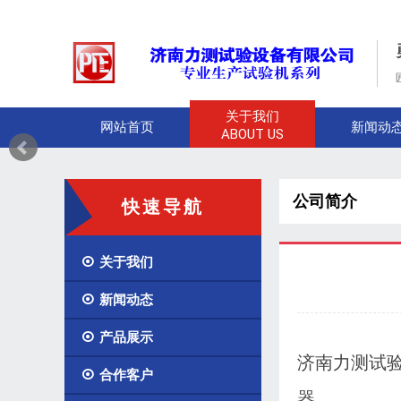
关于我们
网站首页
新闻动
ABOUT US
公司简介
快速导航

关于我们

新闻动态

产品展示
济南力测试

合作客户
器
。