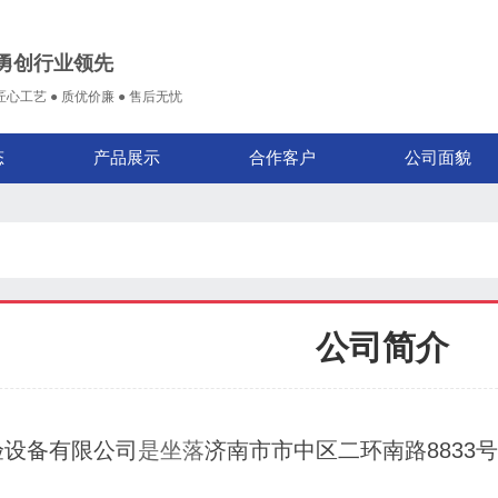
勇创行业领先
匠心工艺 ● 质优价廉 ● 售后无忧
态
产品展示
合作客户
公司面貌
公司简介
验设备有限公司
是坐落
济南市市中区二环南路8833号