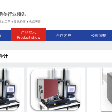
勇创行业领先
匠心工艺 ● 质优价廉 ● 售后无忧
产品展示
态
合作客户
公司面貌
Product show
引伸计