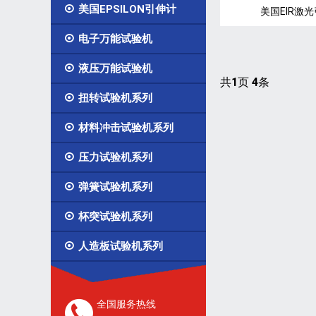

美国EPSILON引伸计
美国EIR激

电子万能试验机

液压万能试验机
共
1
页
4
条

扭转试验机系列

材料冲击试验机系列

压力试验机系列

弹簧试验机系列

杯突试验机系列

人造板试验机系列
全国服务热线